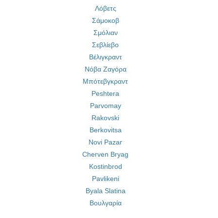
Λόβετς
Σάμοκοβ
Σμόλιαν
Σεβλίεβο
Βέλιγκραντ
Νόβα Ζαγόρα
Μπότεβγκραντ
Peshtera
Parvomay
Rakovski
Berkovitsa
Novi Pazar
Cherven Bryag
Kostinbrod
Pavlikeni
Byala Slatina
Βουλγαρία