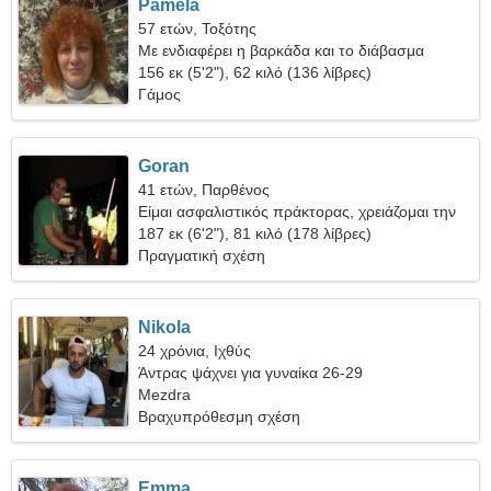
Pamela
57 ετών, Τοξότης
Με ενδιαφέρει η βαρκάδα και το διάβασμα
156 εκ (5'2"), 62 κιλό (136 λίβρες)
Γάμος
Goran
41 ετών, Παρθένος
Είμαι ασφαλιστικός πράκτορας, χρειάζομαι την
τέλεια γυναίκα
187 εκ (6'2"), 81 κιλό (178 λίβρες)
Πραγματική σχέση
Nikola
24 χρόνια, Ιχθύς
Άντρας ψάχνει για γυναίκα 26-29
Mezdra
Βραχυπρόθεσμη σχέση
Emma