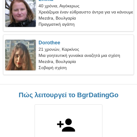
40 χρόνια, Αιγόκερως
Χρειάζομαι έναν εύθραυστο άντρα για να κάνουμε
σκι μαζί
Mezdra, Βουλγαρία
Πραγματική αγάπη
Dorothee
21 χρονών, Καρκίνος
Μια γοητευτική γυναίκα αναζητά μια σχέση
αγάπης
Mezdra, Βουλγαρία
Σοβαρή σχέση
Πώς λειτουργεί το BgrDatingGo