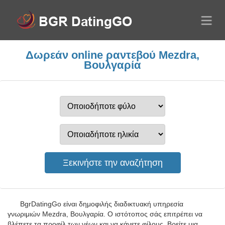
Δωρεάν online ραντεβού Mezdra,
Βουλγαρία
BgrDatingGo είναι δημοφιλής διαδικτυακή υπηρεσία
γνωριμιών Mezdra, Βουλγαρία. Ο ιστότοπος σάς επιτρέπει να
βλέπετε τα προφίλ των νέων και να κάνετε φίλους. Βρείτε μια