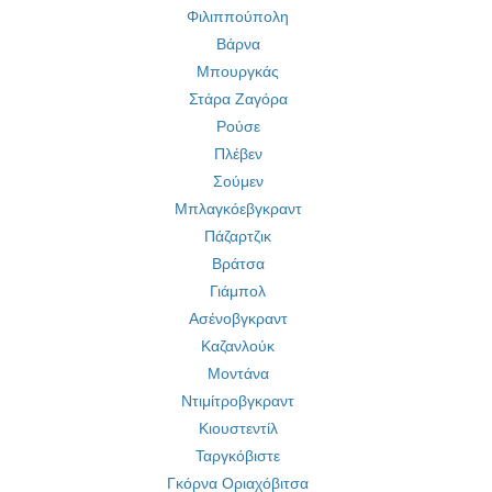
Φιλιππούπολη
Βάρνα
Μπουργκάς
Στάρα Ζαγόρα
Ρούσε
Πλέβεν
Σούμεν
Μπλαγκόεβγκραντ
Πάζαρτζικ
Βράτσα
Γιάμπολ
Ασένοβγκραντ
Καζανλούκ
Μοντάνα
Ντιμίτροβγκραντ
Κιουστεντίλ
Ταργκόβιστε
Γκόρνα Οριαχόβιτσα